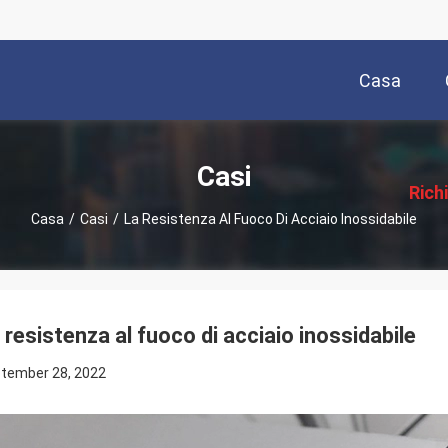
Casa
描
述
Casi
Rich
Casa
/
Casi
/
La Resistenza Al Fuoco Di Acciaio Inossidabile
P
 resistenza al fuoco di acciaio inossidabile
tember 28, 2022