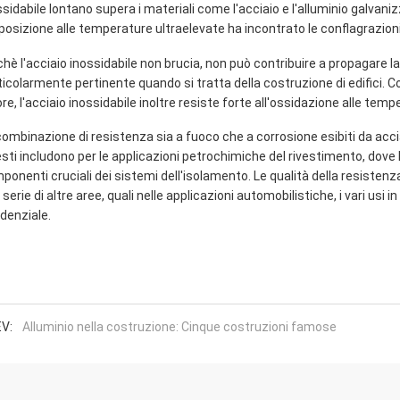
ssidabile lontano supera i materiali come l'acciaio e l'alluminio galva
sposizione alle temperature ultraelevate ha incontrato le conflagrazioni
chè l'acciaio inossidabile non brucia, non può contribuire a propagare 
ticolarmente pertinente quando si tratta della costruzione di edifici. 
ore, l'acciaio inossidabile inoltre resiste forte all'ossidazione alle tem
combinazione di resistenza sia a fuoco che a corrosione esibiti da acciai
sti includono per le applicazioni petrochimiche del rivestimento, dove 
ponenti cruciali dei sistemi dell'isolamento. Le qualità della resistenza 
 serie di altre aree, quali nelle applicazioni automobilistiche, i vari usi
idenziale.
V:
Alluminio nella costruzione: Cinque costruzioni famose