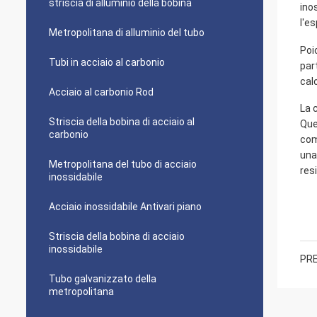
striscia di alluminio della bobina
ino
l'e
Metropolitana di alluminio del tubo
Poi
Tubi in acciaio al carbonio
par
cal
Acciaio al carbonio Rod
La 
Striscia della bobina di acciaio al
Que
carbonio
com
una
Metropolitana del tubo di acciaio
res
inossidabile
Acciaio inossidabile Antivari piano
Striscia della bobina di acciaio
inossidabile
PRE
Tubo galvanizzato della
metropolitana