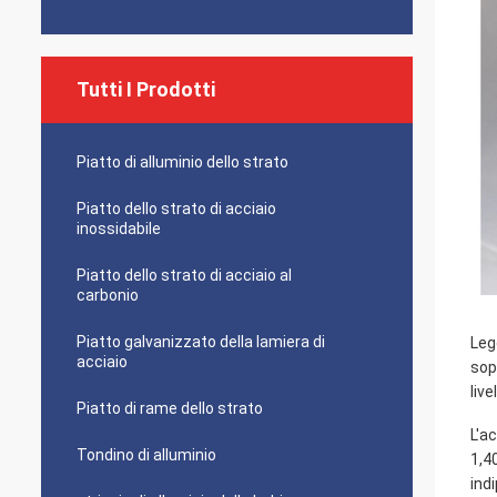
Tutti I Prodotti
Piatto di alluminio dello strato
Piatto dello strato di acciaio
inossidabile
Piatto dello strato di acciaio al
carbonio
Piatto galvanizzato della lamiera di
Leg
acciaio
sop
liv
Piatto di rame dello strato
L'a
Tondino di alluminio
1,4
ind