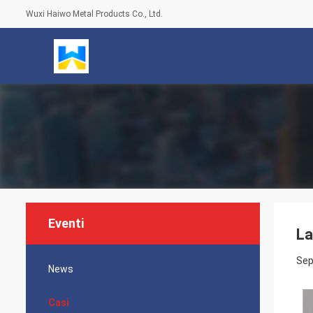
Wuxi Haiwo Metal Products Co., Ltd.
Eventi
La
Sep
News
Casi