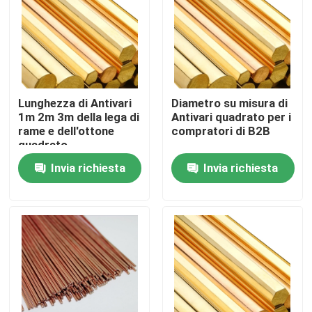
Circa noi
Giro della fabbrica
Lunghezza di Antivari
Diametro su misura di
1m 2m 3m della lega di
Antivari quadrato per i
Controllo di qualità
rame e dell'ottone
compratori di B2B
quadrato
Invia richiesta
Invia richiesta
Contattici
Richieda una citazione
Piatto di alluminio dello strato
Piatto dello strato di acciaio inossidabile