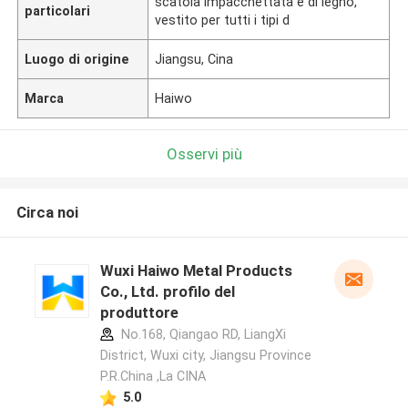
scatola impacchettata e di legno,
particolari
vestito per tutti i tipi d
Luogo di origine
Jiangsu, Cina
Marca
Haiwo
Osservi più
Circa noi
Wuxi Haiwo Metal Products
Co., Ltd. profilo del
produttore
No.168, Qiangao RD, LiangXi
District, Wuxi city, Jiangsu Province
P.R.China ,La CINA
5.0