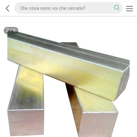
2
/
6