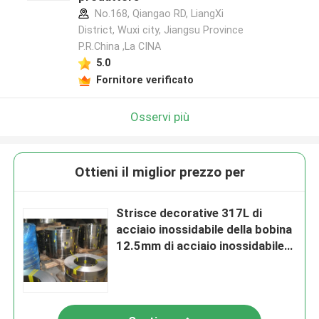
No.168, Qiangao RD, LiangXi
District, Wuxi city, Jiangsu Province
P.R.China ,La CINA
5.0
Fornitore verificato
Osservi più
Ottieni il miglior prezzo per
Strisce decorative 317L di
acciaio inossidabile della bobina
12.5mm di acciaio inossidabile
316Ti 316