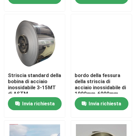
Circa noi
Giro della fabbrica
Controllo di qualità
Contattici
Striscia standard della
bordo della fessura
bobina di acciaio
della striscia di
inossidabile 3-15MT
acciaio inossidabile di
di ASTM
1000mm-6000mm
Richieda una citazione
Invia richiesta
Invia richiesta
Piatto di alluminio dello strato
Piatto dello strato di acciaio inossidabile