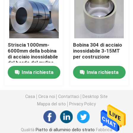
Piatto dello strato di acciaio al carbonio
Piatto galvanizzato della lamiera di acciaio
Striscia 1000mm-
Bobina 304 di acciaio
6000mm della bobina
inossidabile 3-15MT
Piatto di rame dello strato
di acciaio inossidabile
per costruzione
del bordo del mulino
Tondino di alluminio
Invia richiesta
Invia richiesta
striscia di alluminio della bobina
Casa
Circa noi
Contattaci
Desktop Site
Mappa del sito
Privacy Policy
Metropolitana di alluminio del tubo
Tubi in acciaio al carbonio
Qualità
Piatto di alluminio dello strato
Fabbrica