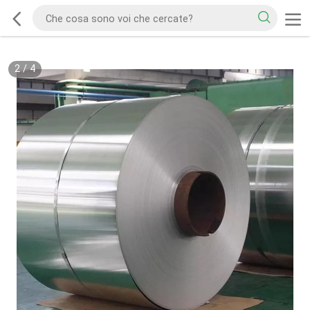
2
/
4