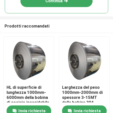
Continua
Prodotti raccomandati
Casa
HL di superficie di
Larghezza del peso
lunghezza 1000mm-
1000mm-2000mm di
Prodotti
6000mm della bobina
spessore 3-15MT
di acciaio inossidabile
della bobina 304
di larghezza 304 di
0.1mm-6mm di
Invia richiesta
Invia richiesta
Video
1000mm-2000mm
acciaio inossidabile