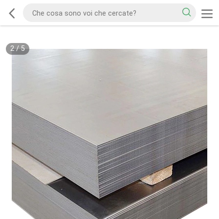
2
/
5