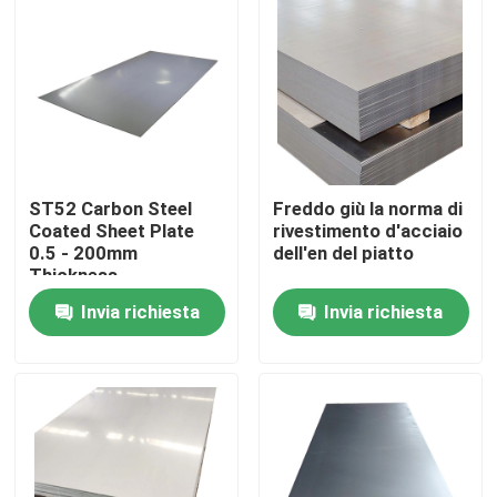
Circa noi
Giro della fabbrica
Controllo di qualità
ST52 Carbon Steel
Freddo giù la norma di
Coated Sheet Plate
rivestimento d'acciaio
0.5 - 200mm
dell'en del piatto
Contattici
Thickness
Invia richiesta
Invia richiesta
Richieda una citazione
Piatto di alluminio dello strato
Piatto dello strato di acciaio inossidabile