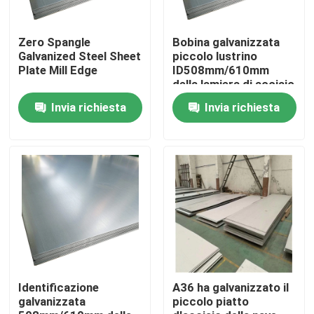
Zero Spangle
Bobina galvanizzata
Galvanized Steel Sheet
piccolo lustrino
Plate Mill Edge
ID508mm/610mm
della lamiera di acciaio
Invia richiesta
Invia richiesta
Casa
Prodotti
Identificazione
A36 ha galvanizzato il
galvanizzata
piccolo piatto
Video