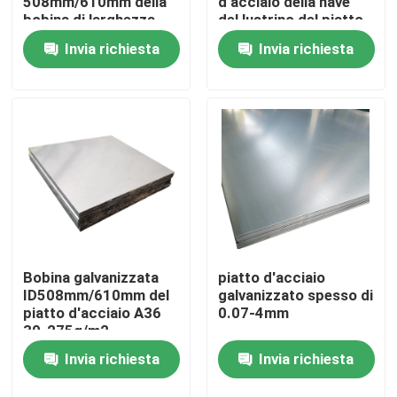
508mm/610mm della
d'acciaio della nave
bobina di larghezza
del lustrino del piatto
600-1500mm del
1000-6000mm
Invia richiesta
Invia richiesta
Circa noi
piatto della lamiera di
acciaio
Giro della fabbrica
Controllo di qualità
Contattici
Richieda una citazione
Bobina galvanizzata
piatto d'acciaio
ID508mm/610mm del
galvanizzato spesso di
piatto d'acciaio A36
0.07-4mm
30-275g/m2
Piatto di alluminio dello strato
Invia richiesta
Invia richiesta
Piatto dello strato di acciaio inossidabile