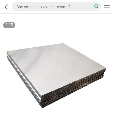
2
/
5