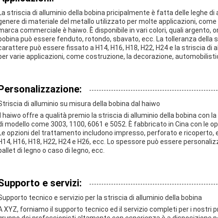
La striscia di alluminio della bobina pricipalmente è fatta delle leghe di
genere di materiale del metallo utilizzato per molte applicazioni, come
marca commerciale è haiwo. È disponibile in vari colori, quali argento, oro, 
bobina può essere fenduto, rotondo, sbavato, ecc. La tolleranza della st
carattere può essere fissato a H14, H16, H18, H22, H24 e la striscia di a
per varie applicazioni, come costruzione, la decorazione, automobilisti
Personalizzazione:
Striscia di alluminio su misura della bobina dal haiwo
il haiwo offre a qualità premio la striscia di alluminio della bobina con 
di modello come 3003, 1100, 6061 e 5052. È fabbricato in Cina con le op
Le opzioni del trattamento includono impresso, perforato e ricoperto, ecc
H14, H16, H18, H22, H24 e H26, ecc. Lo spessore può essere personalizz
pallet di legno o caso di legno, ecc.
Supporto e servizi:
Supporto tecnico e servizio per la striscia di alluminio della bobina
A XYZ, forniamo il supporto tecnico ed il servizio completi per i nostri pro