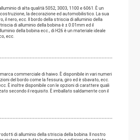
 alluminio di alta qualità 5052, 3003, 1100 e 6061. È un
 costruzione, la decorazione ed automobilistico. La sua
il nero, ecc. Il bordo della striscia di alluminio della
riscia di alluminio della bobina è ± 0.01mm ed il
lluminio della bobina ecc., di H26 è un materiale ideale
co, ecc.
la marca commerciale di haiwo. È disponibile in vari numeri
zioni del bordo come la fessura, giro ed è sbavato, ecc.
. È inoltre disponibile con le opzioni di carattere quali
ato secondo il requisito. È imballato saldamente con il
dotti di alluminio della striscia della bobina. Il nostro