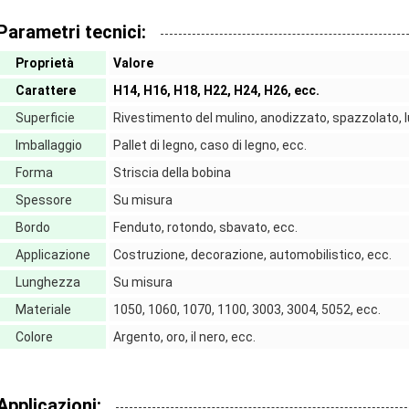
Parametri tecnici:
Proprietà
Valore
Carattere
H14, H16, H18, H22, H24, H26, ecc.
Superficie
Rivestimento del mulino, anodizzato, spazzolato, l
Imballaggio
Pallet di legno, caso di legno, ecc.
Forma
Striscia della bobina
Spessore
Su misura
Bordo
Fenduto, rotondo, sbavato, ecc.
Applicazione
Costruzione, decorazione, automobilistico, ecc.
Lunghezza
Su misura
Materiale
1050, 1060, 1070, 1100, 3003, 3004, 5052, ecc.
Colore
Argento, oro, il nero, ecc.
Applicazioni: