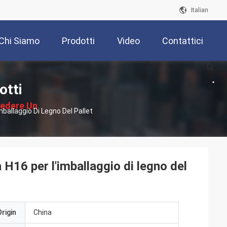
Italian
Chi Siamo
Prodotti
Video
Contattici
otti
iedere Un
mballaggio Di Legno Del Pallet
reventivo
a H16 per l'imballaggio di legno del
rigin
China