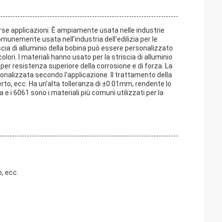
verse applicazioni. È ampiamente usata nelle industrie
munemente usata nell'industria dell'edilizia per le
triscia di alluminio della bobina può essere personalizzato
 colori. I materiali hanno usato per la striscia di alluminio
per resistenza superiore della corrosione e di forza. La
sonalizzata secondo l'applicazione. Il trattamento della
erto, ecc. Ha un'alta tolleranza di ±0.01mm, rendente lo
a e i 6061 sono i materiali più comuni utilizzati per la
, ecc.