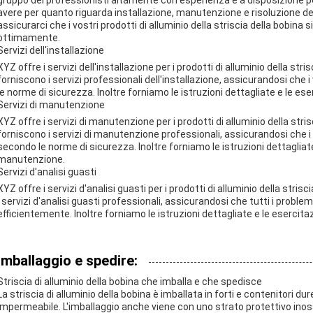
gruppo dei professionisti altamente con esperienza è a disposizione p
avere per quanto riguarda installazione, manutenzione e risoluzione d
assicurarci che i vostri prodotti di alluminio della striscia della bobin
ottimamente.
Servizi dell'installazione
XYZ offre i servizi dell'installazione per i prodotti di alluminio della str
forniscono i servizi professionali dell'installazione, assicurandosi che 
le norme di sicurezza. Inoltre forniamo le istruzioni dettagliate e le eser
Servizi di manutenzione
XYZ offre i servizi di manutenzione per i prodotti di alluminio della stris
forniscono i servizi di manutenzione professionali, assicurandosi che 
secondo le norme di sicurezza. Inoltre forniamo le istruzioni dettagliate
manutenzione.
Servizi d'analisi guasti
XYZ offre i servizi d'analisi guasti per i prodotti di alluminio della stris
i servizi d'analisi guasti professionali, assicurandosi che tutti i probl
efficientemente. Inoltre forniamo le istruzioni dettagliate e le esercitazi
Imballaggio e spedire:
Striscia di alluminio della bobina che imballa e che spedisce
La striscia di alluminio della bobina è imballata in forti e contenitori dur
impermeabile. L'imballaggio anche viene con uno strato protettivo inossi