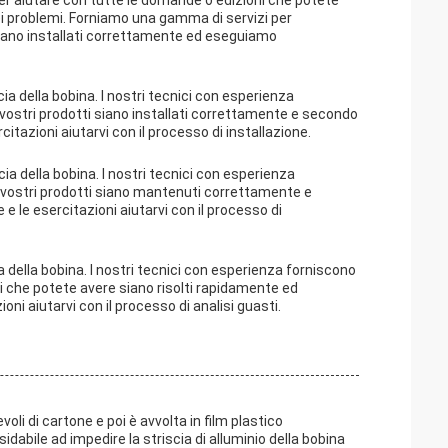
er aiutare con tutte le domande o edizioni che potete
ei problemi. Forniamo una gamma di servizi per
a siano installati correttamente ed eseguiamo
iscia della bobina. I nostri tecnici con esperienza
i vostri prodotti siano installati correttamente e secondo
citazioni aiutarvi con il processo di installazione.
cia della bobina. I nostri tecnici con esperienza
i vostri prodotti siano mantenuti correttamente e
 e le esercitazioni aiutarvi con il processo di
cia della bobina. I nostri tecnici con esperienza forniscono
emi che potete avere siano risolti rapidamente ed
oni aiutarvi con il processo di analisi guasti.
evoli di cartone e poi è avvolta in film plastico
dabile ad impedire la striscia di alluminio della bobina