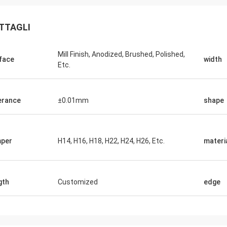
TTAGLI
Mill Finish, Anodized, Brushed, Polished,
face
width
Etc.
erance
±0.01mm
shape
per
H14, H16, H18, H22, H24, H26, Etc.
materi
gth
Customized
edge