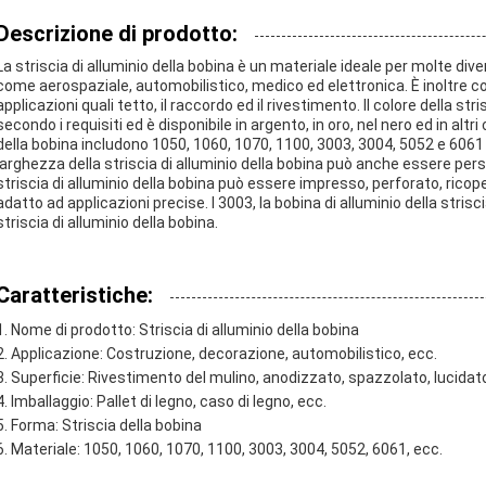
Descrizione di prodotto:
La striscia di alluminio della bobina è un materiale ideale per molte di
come aerospaziale, automobilistico, medico ed elettronica. È inoltre co
applicazioni quali tetto, il raccordo ed il rivestimento. Il colore della s
secondo i requisiti ed è disponibile in argento, in oro, nel nero ed in altri
della bobina includono 1050, 1060, 1070, 1100, 3003, 3004, 5052 e 6061 
larghezza della striscia di alluminio della bobina può anche essere per
striscia di alluminio della bobina può essere impresso, perforato, ricop
adatto ad applicazioni precise. I 3003, la bobina di alluminio della strisci
striscia di alluminio della bobina.
Caratteristiche:
Nome di prodotto: Striscia di alluminio della bobina
Applicazione: Costruzione, decorazione, automobilistico, ecc.
Superficie: Rivestimento del mulino, anodizzato, spazzolato, lucidato
Imballaggio: Pallet di legno, caso di legno, ecc.
Forma: Striscia della bobina
Materiale: 1050, 1060, 1070, 1100, 3003, 3004, 5052, 6061, ecc.