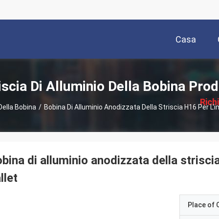
Casa
描
iscia Di Alluminio Della Bobina Prod
述
Rich
 Della Bobina
/
Bobina Di Alluminio Anodizzata Della Striscia H16 Per L'i
P
bina di alluminio anodizzata della strisci
llet
Place of O