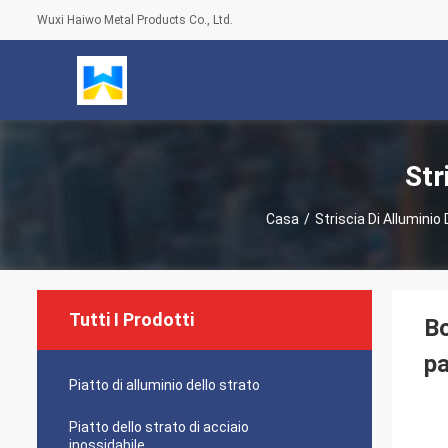
Wuxi Haiwo Metal Products Co., Ltd.
Str
Casa
/
Striscia Di Alluminio
Tutti I Prodotti
Bo
pa
Piatto di alluminio dello strato
Piatto dello strato di acciaio
inossidabile