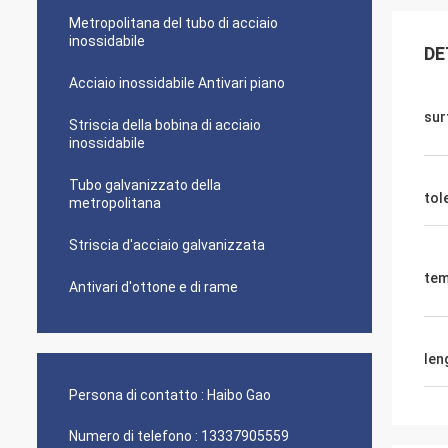
Metropolitana del tubo di acciaio
inossidabile
DE
Acciaio inossidabile Antivari piano
sur
Striscia della bobina di acciaio
inossidabile
Tubo galvanizzato della
tol
metropolitana
Striscia d'acciaio galvanizzata
tem
Antivari d'ottone e di rame
len
Persona di contatto :
Haibo Gao
Numero di telefono :
13337905559