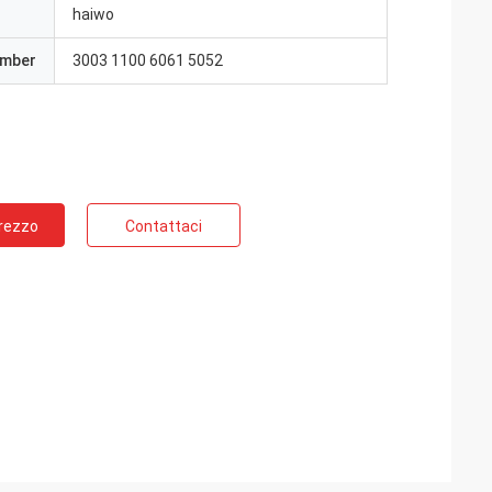
haiwo
umber
3003 1100 6061 5052
Prezzo
Contattaci