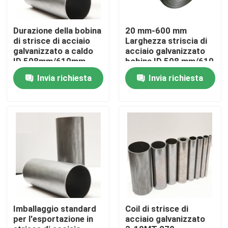
Durazione della bobina
20 mm-600 mm
di strisce di acciaio
Larghezza striscia di
galvanizzato a caldo
acciaio galvanizzato
ID 508mm/610mm
bobina ID 508 mm/610
270-500N/mm2
mm OD 1000 mm-
Invia richiesta
Invia richiesta
1500 mm
Casa
Prodotti
Imballaggio standard
Coil di strisce di
per l'esportazione in
acciaio galvanizzato
Video