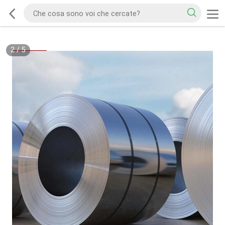
2
/
5