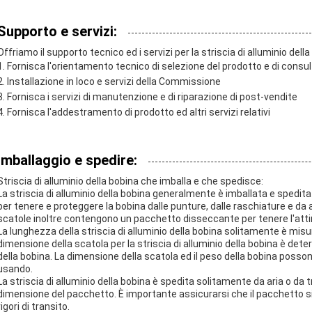
Supporto e servizi:
Offriamo il supporto tecnico ed i servizi per la striscia di alluminio della
Fornisca l'orientamento tecnico di selezione del prodotto e di consu
Installazione in loco e servizi della Commissione
Fornisca i servizi di manutenzione e di riparazione di post-vendite
Fornisca l'addestramento di prodotto ed altri servizi relativi
Imballaggio e spedire:
Striscia di alluminio della bobina che imballa e che spedisce:
La striscia di alluminio della bobina generalmente è imballata e spedit
per tenere e proteggere la bobina dalle punture, dalle raschiature e da 
scatole inoltre contengono un pacchetto disseccante per tenere l'attim
La lunghezza della striscia di alluminio della bobina solitamente è mis
dimensione della scatola per la striscia di alluminio della bobina è de
della bobina. La dimensione della scatola ed il peso della bobina posson
usando.
La striscia di alluminio della bobina è spedita solitamente da aria o da
dimensione del pacchetto. È importante assicurarsi che il pacchetto s
rigori di transito.