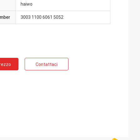
haiwo
umber
3003 1100 6061 5052
Prezzo
Contattaci