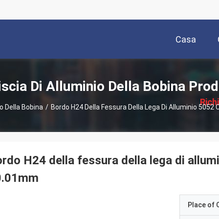
Casa
描
iscia Di Alluminio Della Bobina Prod
述
Rich
io Della Bobina
/
Bordo H24 Della Fessura Della Lega Di Alluminio 5052
P
rdo H24 della fessura della lega di allum
0.01mm
Place of O