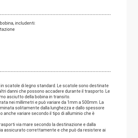
 bobina, includenti:
ltazione
a in scatole di legno standard. Le scatole sono destinate
altri danni che possono accadere durante il trasporto. Le
o asciutto della bobina in transito.
urata nei millimetri e può variare da 1mm a 500mm. La
terminata solitamente dalla lunghezza e dallo spessore
o anche variare secondo il tipo di alluminio che è
 trasporti via mare secondo la destinazione e dalla
ia assicurato correttamente e che può da resistere ai