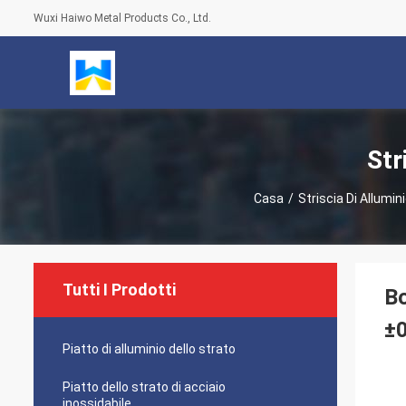
Wuxi Haiwo Metal Products Co., Ltd.
Str
Casa
/
Striscia Di Allumin
Tutti I Prodotti
Bo
±
Piatto di alluminio dello strato
Piatto dello strato di acciaio
inossidabile