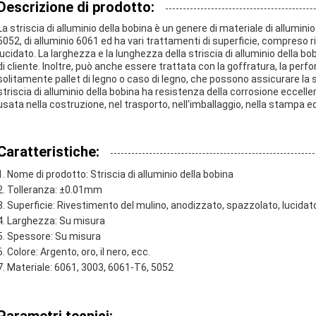
Descrizione di prodotto:
La striscia di alluminio della bobina è un genere di materiale di allumin
5052, di alluminio 6061 ed ha vari trattamenti di superficie, compreso
lucidato. La larghezza e la lunghezza della striscia di alluminio della 
di cliente. Inoltre, può anche essere trattata con la goffratura, la perfor
solitamente pallet di legno o caso di legno, che possono assicurare la si
striscia di alluminio della bobina ha resistenza della corrosione eccelle
usata nella costruzione, nel trasporto, nell'imballaggio, nella stampa ed 
Caratteristiche:
Nome di prodotto: Striscia di alluminio della bobina
Tolleranza: ±0.01mm
Superficie: Rivestimento del mulino, anodizzato, spazzolato, lucidato
Larghezza: Su misura
Spessore: Su misura
Colore: Argento, oro, il nero, ecc.
Materiale: 6061, 3003, 6061-T6, 5052