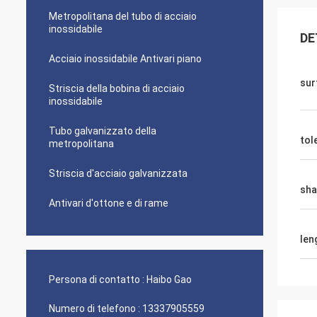
Metropolitana del tubo di acciaio
inossidabile
DE
Acciaio inossidabile Antivari piano
sur
Striscia della bobina di acciaio
inossidabile
Tubo galvanizzato della
tol
metropolitana
Striscia d'acciaio galvanizzata
sha
Antivari d'ottone e di rame
len
Persona di contatto :
Haibo Gao
Numero di telefono :
13337905559