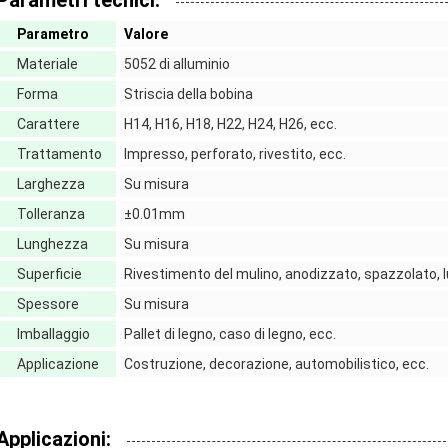
Parametri tecnici:
Parametro
Valore
Materiale
5052 di alluminio
Forma
Striscia della bobina
Carattere
H14, H16, H18, H22, H24, H26, ecc.
Trattamento
Impresso, perforato, rivestito, ecc.
Larghezza
Su misura
Tolleranza
±0.01mm
Lunghezza
Su misura
Superficie
Rivestimento del mulino, anodizzato, spazzolato, l
Spessore
Su misura
Imballaggio
Pallet di legno, caso di legno, ecc.
Applicazione
Costruzione, decorazione, automobilistico, ecc.
Applicazioni: