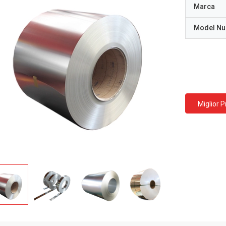
Marca
Model N
Miglior 