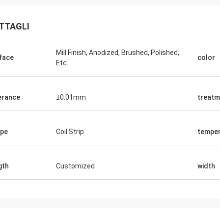
TTAGLI
Mill Finish, Anodized, Brushed, Polished,
face
color
Etc.
erance
±0.01mm
treatm
pe
Coil Strip
tempe
gth
Customized
width