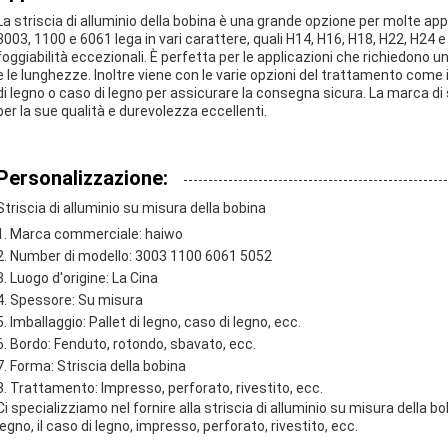
La striscia di alluminio della bobina è una grande opzione per molte app
3003, 1100 e 6061 lega in vari carattere, quali H14, H16, H18, H22, H24 e
foggiabilità eccezionali. È perfetta per le applicazioni che richiedono u
e le lunghezze. Inoltre viene con le varie opzioni del trattamento come 
di legno o caso di legno per assicurare la consegna sicura. La marca di 
per la sue qualità e durevolezza eccellenti.
Personalizzazione:
Striscia di alluminio su misura della bobina
Marca commerciale: haiwo
Number di modello: 3003 1100 6061 5052
Luogo d'origine: La Cina
Spessore: Su misura
Imballaggio: Pallet di legno, caso di legno, ecc.
Bordo: Fenduto, rotondo, sbavato, ecc.
Forma: Striscia della bobina
Trattamento: Impresso, perforato, rivestito, ecc.
Ci specializziamo nel fornire alla striscia di alluminio su misura della b
legno, il caso di legno, impresso, perforato, rivestito, ecc.