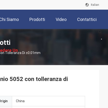
Italian
Chi Siamo
Prodotti
Video
Contattici
otti
iedere Un
 Con Tolleranza Di ±0.01mm
reventivo
inio 5052 con tolleranza di
rigin
China